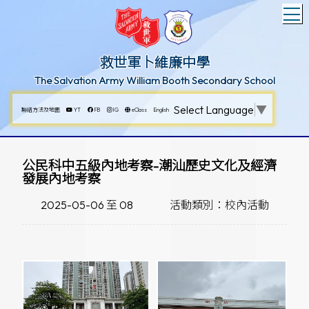
T
救世軍卜維廉中學
The Salvation Army William Booth Secondary School
Select Language
▼
聯絡方法及地圖
YT
FB
IG
eClass
English
公民科中五級內地考察-潮汕歷史文化及經濟
發展內地考察
2025-05-06 至 08
活動類別：校內活動