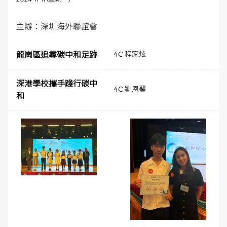
主辦：深圳海外聯誼會
龍崗區追尋碳中和足跡
4C 程家炫
深港學校攜手踐行碳中
4C 劉恩馨
和