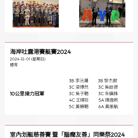
海岸吐露港賽艇賽2024
2024-12-01 (星期日)
體育
3B 李沅潮
3B 黎杰鍁
3C 梁博然
3C 吳啟德
10公里接力冠軍
3C 吳子聰
3C 朱鎮鋒
4C 王樺琰
5A 陳逸熙
5C 黃錦聰
6A 黃振航
室內划艇慈善賽 暨「腦癇友善」同樂祭2024