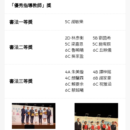
「優秀指導教師」獎
書法一等獎
5C 胡敏樂
2D 林彥衡
5B 劉茵希
5C 梁嘉恩
5C 施宥辰
書法二等獎
6C 魯晞晴
6C 丘映儀
6C 吳家盈
4A 朱美璇
4B 譚梓銘
4C 顏驪霖
6B 胡家豪
書法三等獎
6C 賴要余
6C 祝雅涵
6C 蔡銘曦