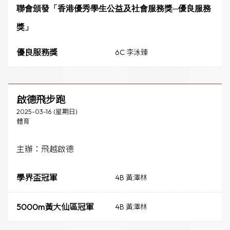
聯會頒發「香港優秀學生公益及社會服務獎─優良服務
獎」
優良服務獎
6C 李泳臻
啟德飛步跑
2025-03-16 (星期日)
體育
主辦：飛越啟德
學界盃冠軍
4B 黃澤林
5000m黃大仙區冠軍
4B 黃澤林