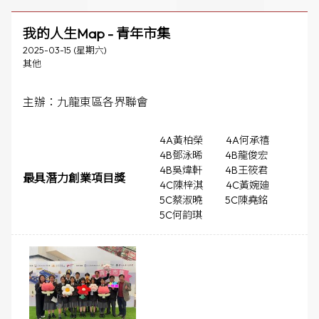
我的人生Map - 青年市集
2025-03-15 (星期六)
其他
主辦：九龍東區各界聯會
4A黃柏榮
4A何承禧
4B鄧泳晞
4B龍俊宏
4B吳煒軒
4B王筱君
最具潛力創業項目獎
4C陳梓淇
4C黃婉廸
5C蔡淑曉
5C陳堯銘
5C何韵琪