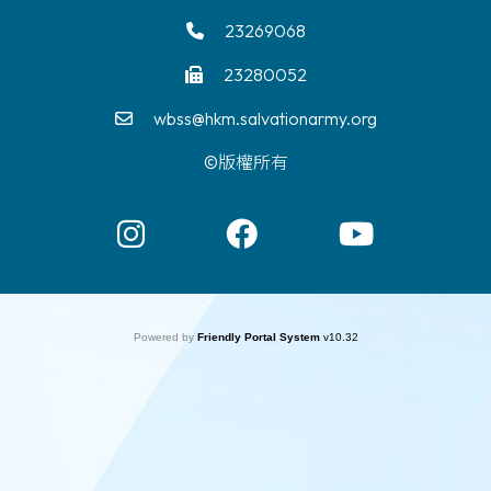
23269068
23280052
wbss@hkm.salvationarmy.org
©版權所有
Powered by
Friendly Portal System
v
10.32