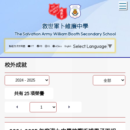
T
救世軍卜維廉中學
The Salvation Army William Booth Secondary School
Select Language
▼
聯絡方法及地圖
YT
FB
IG
eClass
English
校外成就
共有
25
項榮譽