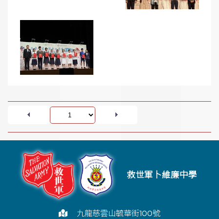
救世軍卜維廉中學
九龍慈雲山毓華街100號