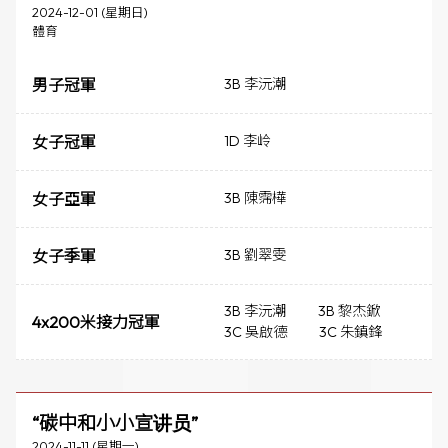
2024-12-01 (星期日)
體育
男子冠軍
3B 李沅潮
女子冠軍
1D 李岭
女子亞軍
3B 陳霈樺
女子季軍
3B 劉翠雯
3B 李沅潮
3B 黎杰鍁
4x200米接力冠軍
3C 吳啟德
3C 朱鎮鋒
“碳中和小小宣讲员”
2024-11-11 (星期一)